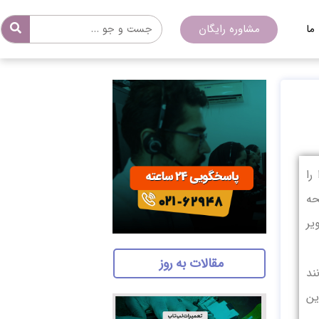
ما
مشاوره رایگان
را
حه
یر
مقالات به روز
ند
ین