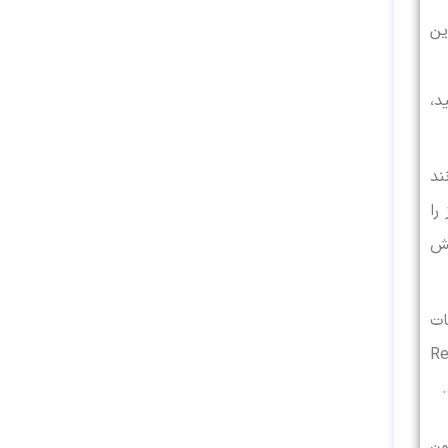
ین
د،
ند
را
یش
ات
یمات تصویر به دنبال گزینه ای به نام Reset
ون