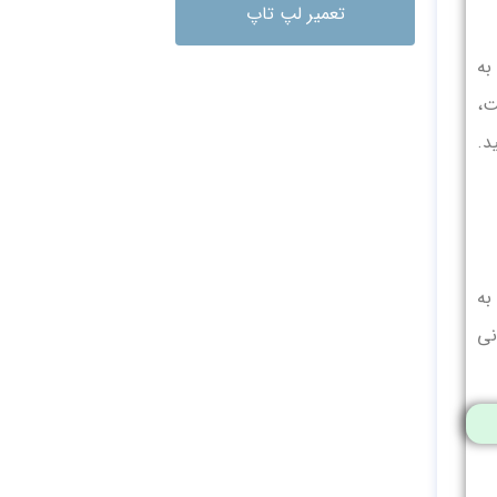
تعمیر لپ تاپ
 کنید. این به
ت،
د.
به
روزرسانی