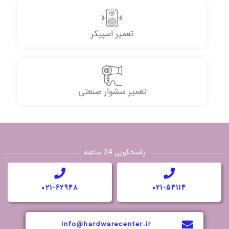
تعمیر اسپیکر
تعمیر سشوار صنعتی
پاسخگویی 24 ساعته
021-62948
021-54114