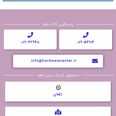
پاسخگویی 24 ساعته
021-62948
021-54114
جستجوی نزدیک ترین شعبه
نشان