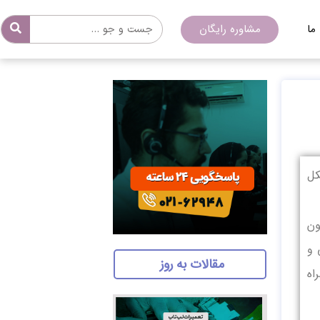
ما
مشاوره رایگان
کل
ون
 و
مقالات به روز
اه