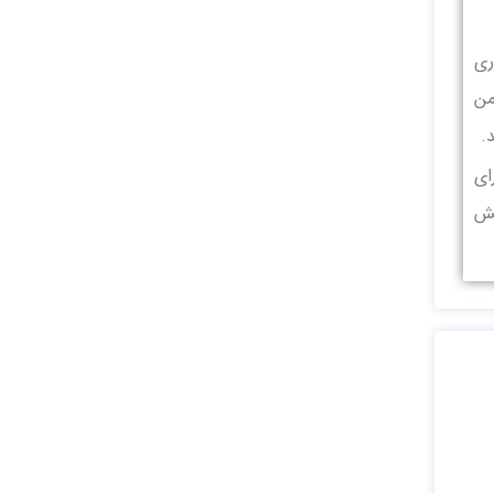
ری
من
.
ای
خش