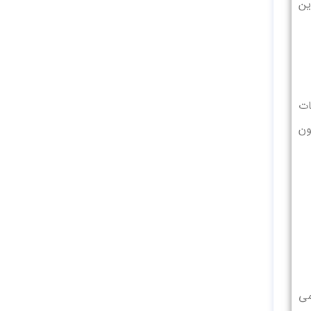
ین
ات
ون
ر این دستگاه می