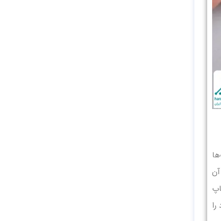
ها
آن
اپ
را