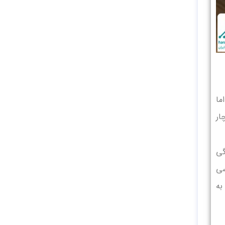
ما
ار
گی
تعمیر لپ تاپ asus با بررسی
به