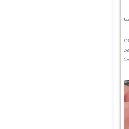
ما
وج
ین
لا