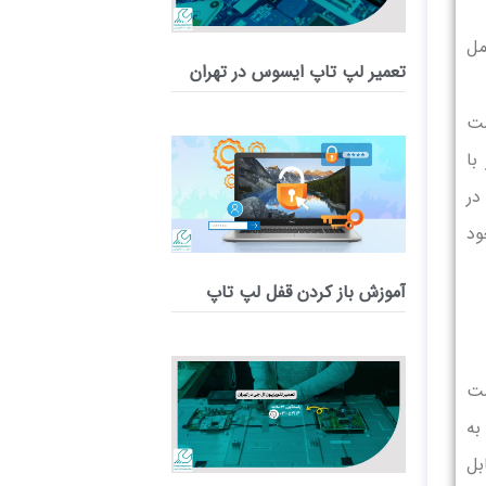
مل
تعمیر لپ‌ تاپ ایسوس در تهران
ست
با
در
ود
آموزش باز کردن قفل لپ تاپ
ست
به
بل