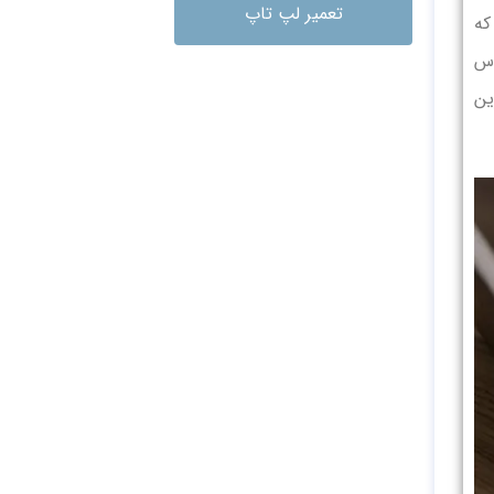
تعمیر لپ تاپ
که
وس
ین