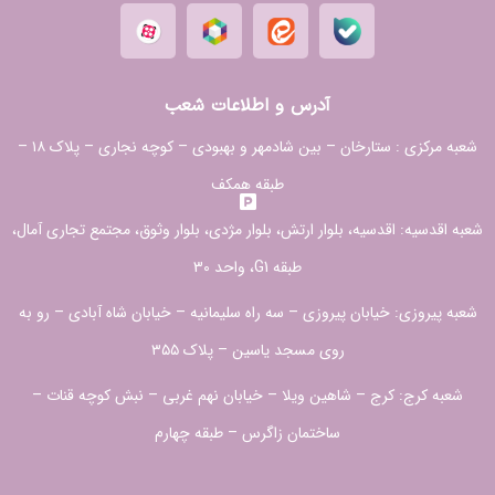
آدرس و اطلاعات شعب
شعبه مرکزی :
ستارخان – بین شادمهر و بهبودی – کوچه نجاری – پلاک ۱۸ –
طبقه همکف
شعبه اقدسیه:
اقدسیه، بلوار ارتش، بلوار مژدی، بلوار وثوق، مجتمع تجاری آمال،
طبقه G1، واحد 30
شعبه پیروزی: خیابان پیروزی – سه راه سلیمانیه – خیابان شاه آبادی – رو به
روی مسجد یاسین – پلاک ۳۵۵
شعبه کرج:
کرج – شاهین ویلا – خیابان نهم غربی – نبش کوچه قنات –
ساختمان زاگرس – طبقه چهارم