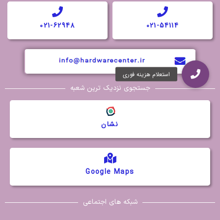
021-62948
021-54114
جستجوی نزدیک ترین شعبه
نشان
Google Maps
شبکه های اجتماعی