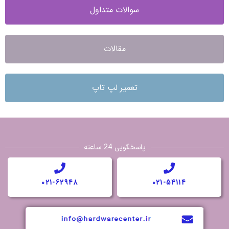
سوالات متداول
مقالات
تعمیر لپ تاپ
پاسخگویی 24 ساعته
021-62948
021-54114