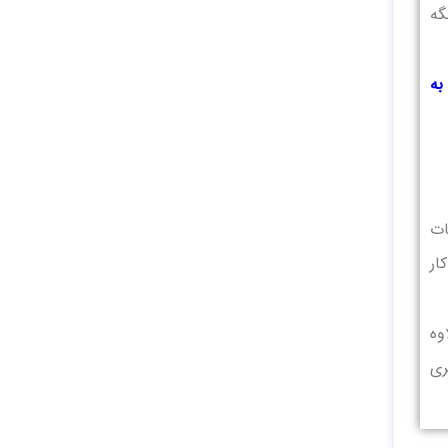
یه نگه
به
ات
ار
وه
ری