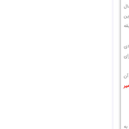
ال
ه این
قه
دی
ای
آن
یر
به