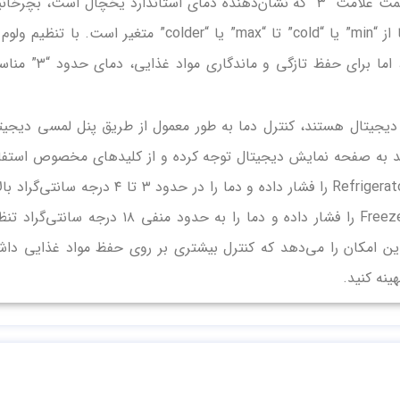
قرار دارد. برای تنظیم دما، ولوم ترموستات را به سمت علامت “۳” که نشان‌دهنده دمای استاندارد یخچال است، بچرخ
در مدل‌هایی که دارای شاسی اهرمی هستند، دما از “min” یا “cold” تا “max” یا “colder” متغیر است. با تنظی
سمت “colder” دما پایین‌تر و سردتر خواهد شد، اما برای حفظ تازگی و ماندگاری 
دیجیتال هستند، کنترل دما به طور معمول از طریق پنل لمسی دیجیت
باید به صفحه نمایش دیجیتال توجه کرده و از کلیدهای مخصوص استفا
کنید. برای تنظیم دمای یخچال، کلید Fridge یا Refrigerator را فشار داده و دما را در حدود ۳ تا ۴ درجه سا
صفر تنظیم کنید. برای تنظیم دمای فریزر، کلید Freezer را فشار داده و دما را به حدود منفی ۱۸ درجه سانت
 این امکان را می‌دهد که کنترل بیشتری بر روی حفظ مواد غذایی داش
ینه کنید.