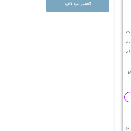
تعمیر لپ تاپ
شت
یم
کم
به طور کلی بهترین دمایی که یخچال فریزر شما برای نگهداری این ماده غذایی باید روی آن تنظیم شود ، دمای 12- تا 18-
در