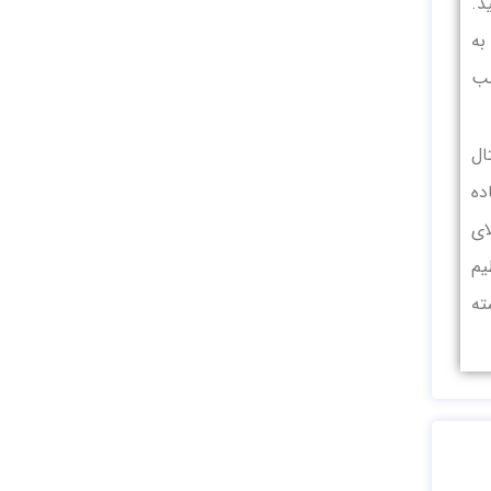
انید.
م ولوم به
مواد غذایی، دمای حدود “۳” مناسب
ال
ده
نتی‌گراد بالای
ی‌گراد تنظیم
ته