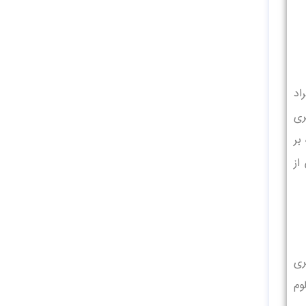
1 درجه سانتی‌گراد
ری
بر
از
ری
وم