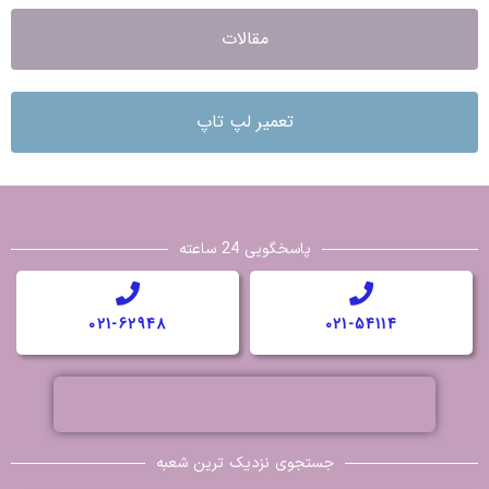
مقالات
تعمیر لپ تاپ
پاسخگویی 24 ساعته
021-62948
021-54114
جستجوی نزدیک ترین شعبه