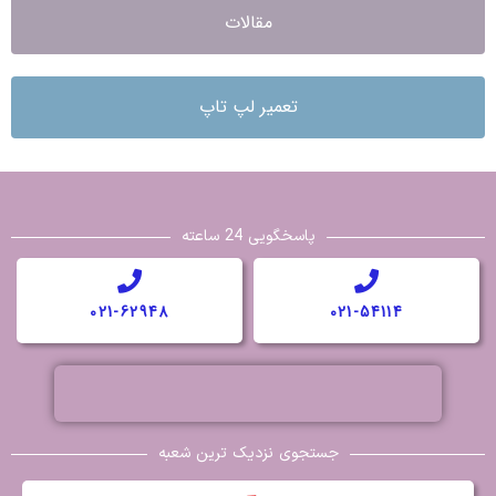
مقالات
تعمیر لپ تاپ
پاسخگویی 24 ساعته
021-62948
021-54114
جستجوی نزدیک ترین شعبه