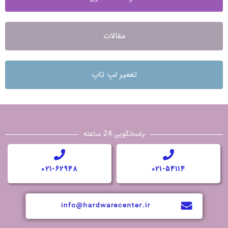
مقالات
تعمیر لپ تاپ
پاسخگویی 24 ساعته
021-62948
021-54114