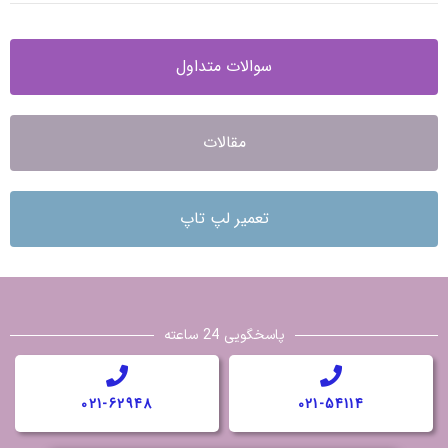
سوالات متداول
مقالات
تعمیر لپ تاپ
پاسخگویی 24 ساعته
021-62948
021-54114