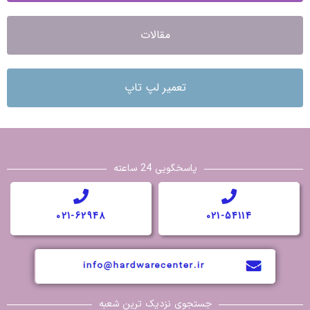
مقالات
تعمیر لپ تاپ
پاسخگویی 24 ساعته
021-62948
021-54114
جستجوی نزدیک ترین شعبه