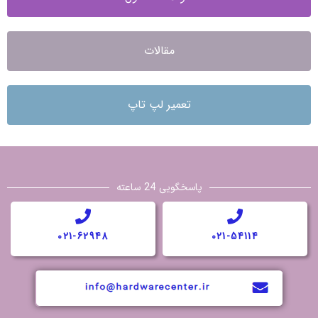
مقالات
تعمیر لپ تاپ
پاسخگویی 24 ساعته
021-62948
021-54114