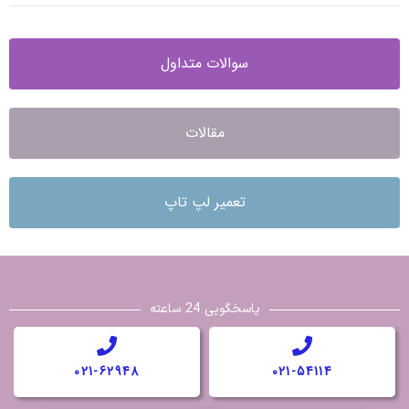
سوالات متداول
مقالات
تعمیر لپ تاپ
پاسخگویی 24 ساعته
021-62948
021-54114