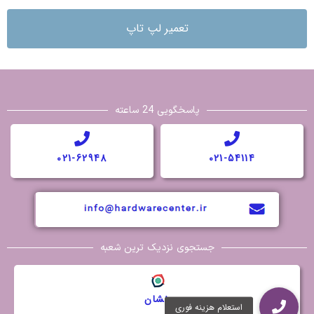
تعمیر لپ تاپ
پاسخگویی 24 ساعته
021-62948
021-54114
جستجوی نزدیک ترین شعبه
نشان