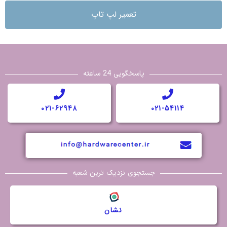
تعمیر لپ تاپ
پاسخگویی 24 ساعته
021-62948
021-54114
جستجوی نزدیک ترین شعبه
نشان