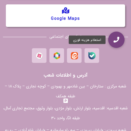
Google Maps
شبکه های اجتماعی
آدرس و اطلاعات شعب
شعبه مرکزی :
ستارخان – بین شادمهر و بهبودی – کوچه نجاری – پلاک ۱۸ –
طبقه همکف
شعبه اقدسیه:
اقدسیه، بلوار ارتش، بلوار مژدی، بلوار وثوق، مجتمع تجاری آمال،
طبقه G1، واحد 30
شعبه پیروزی: خیابان پیروزی – سه راه سلیمانیه – خیابان شاه آبادی – رو به