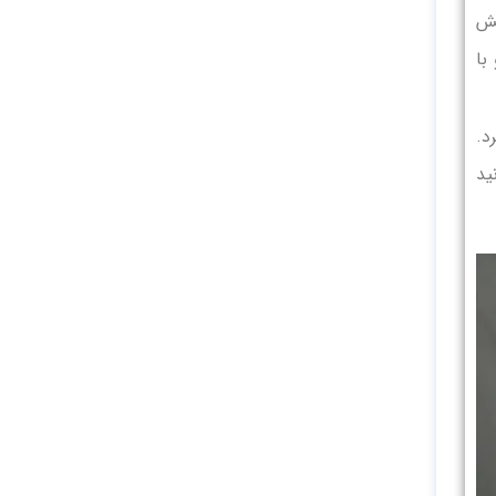
یش
با
د.
ید