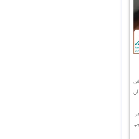
فن
آن
یی
وب