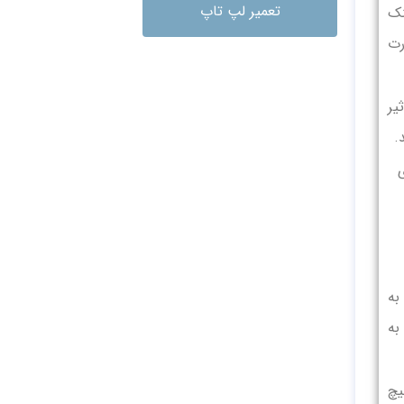
تعمیر لپ تاپ
نک
رت
یر
.
به
به
یچ